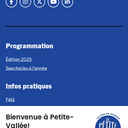
Lien vers Facebook
Lien vers Instagram
Lien vers X
Lien vers Youtube
Lien vers Linkedin
Programmation
Édition 2025
Spectacles à l’année
Infos pratiques
FAQ
Où dormir
Où manger
Carte du site