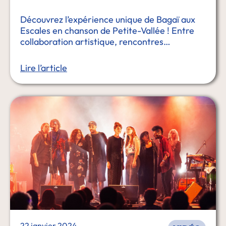
Découvrez l’expérience unique de Bagaï aux
Escales en chanson de Petite-Vallée ! Entre
collaboration artistique, rencontres
marquantes et immersion en Gaspésie, elle
partage son parcours, son évolution et
Lire l’article
l’impact de cette aventure sur son prochain …
22 janvier 2024