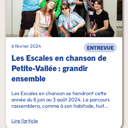
6 février 2024
ENTREVUE
Les Escales en chanson de
Petite-Vallée : grandir
ensemble
Les Escales en chanson se tiendront cette
année du 8 juin au 3 août 2024. Le parcours
rassemblera, comme à son habitude, huit
chansonneur.e.s de tous les horizons, vivant
ensemble des ateliers, des résidences de …
Lire l’article