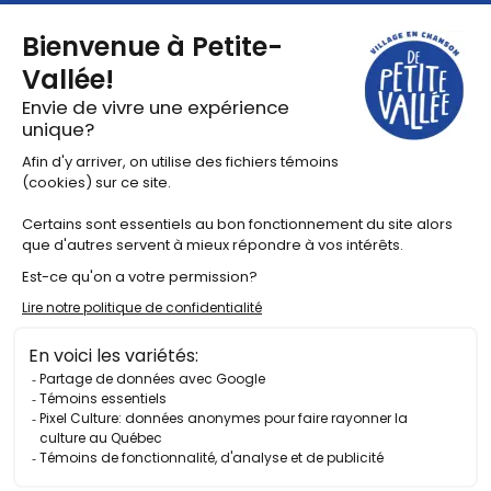
Lien vers Facebook
Lien vers Instagram
Lien vers X
Lien vers Youtube
Lien vers Linkedin
Programmation
Édition 2025
Spectacles à l’année
Infos pratiques
FAQ