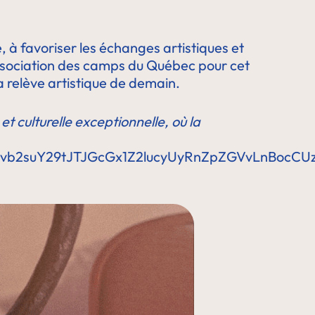
 à favoriser les échanges artistiques et
Association des camps du Québec pour cet
a relève artistique de demain.
culturelle exceptionnelle, où la
WJvb2suY29tJTJGcGx1Z2lucyUyRnZpZGVvLnBo