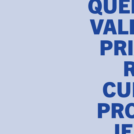
QUÉ
VAL
PR
CU
PRO
JE