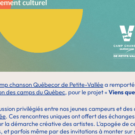
mp chanson Québecor de Petite-Vallée
a remporté 
ion des camps du Québec
, pour le projet «
Viens que
ssion privilégiés entre nos jeunes campeurs et des
lée
. Ces rencontres uniques ont offert des échanges 
ur la démarche créative des artistes. L’apogée de 
et parfois même par des invitations à monter sur s