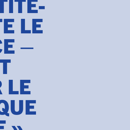
ITE-
E LE
E –
T
 LE
 QUE
E »