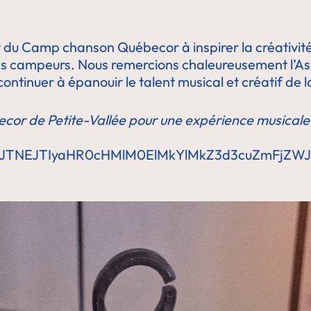
 du Camp chanson Québecor à inspirer la créativité,
 ses campeurs. Nous remercions chaleureusement l’
ntinuer à épanouir le talent musical et créatif de l
 de Petite-Vallée pour une expérience musicale et 
JjJTNEJTIyaHR0cHMlM0ElMkYlMkZ3d3cuZmFjZ