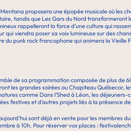
olk Mentana proposera une épopée musicale où les c
toire, tandis que Les Gars du Nord transformeront le
mineux rappelleront la force d’une culture qui rassem
r qui viendra poser sa voix lumineuse sur des chan
e du punk rock francophone qui animera la Vieille F
semble de sa programmation composée de plus de 60
uveront les grandes soirées au Chapiteau Québecor, 
signatures comme Dans l’Shed à Léon, les déjeuners-c
soirées festives et d’autres projets liés à la présenc
s aujourd’hui sont déjà en vente pour les membres 
novembre à 10h. Pour réserver vos places : festivale