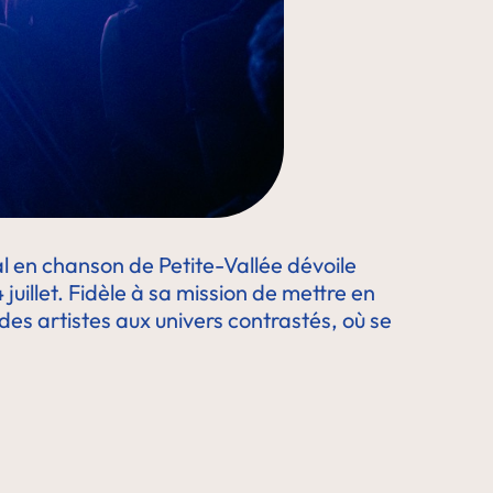
l en chanson de Petite-Vallée dévoile
uillet. Fidèle à sa mission de mettre en
des artistes aux univers contrastés, où se