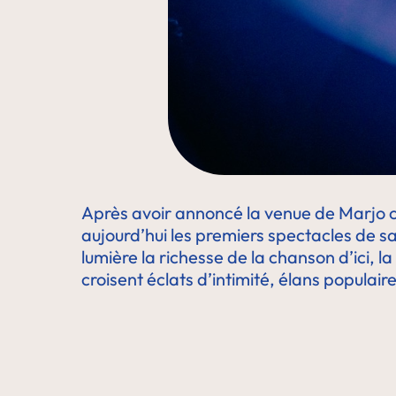
Après avoir annoncé la venue de Marjo co
aujourd’hui les premiers spectacles de sa
lumière la richesse de la chanson d’ici, 
croisent éclats d’intimité, élans populair