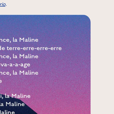
rio
.