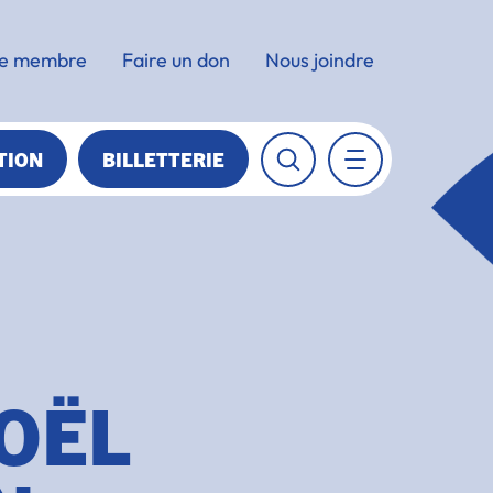
e membre
Faire un don
Nous joindre
TION
BILLETTERIE
OËL