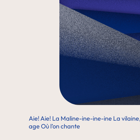
Aie! Aie!
La Maline-ine-ine-ine
La vilain
age
Où l’on chante