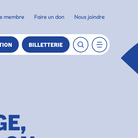
e membre
Faire un don
Nous joindre
TION
BILLETTERIE
GE,