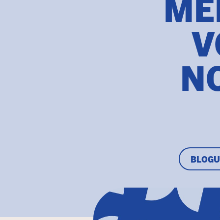
MÊ
V
N
BLOGU