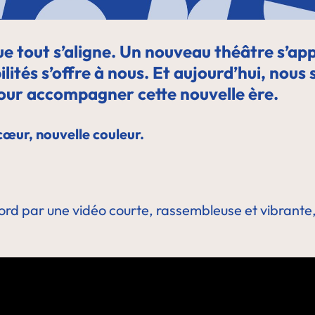
ue tout s’aligne. Un nouveau théâtre s’app
lités s’offre à nous. Et aujourd’hui, nou
our accompagner cette nouvelle ère.
œur, nouvelle couleur.
rd par une vidéo courte, rassembleuse et vibrante