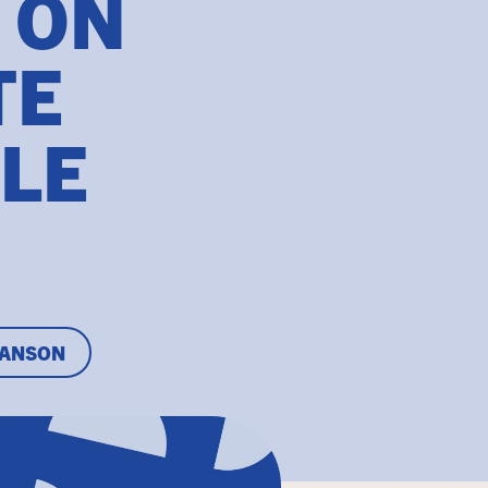
 ON
TE
LE
HANSON