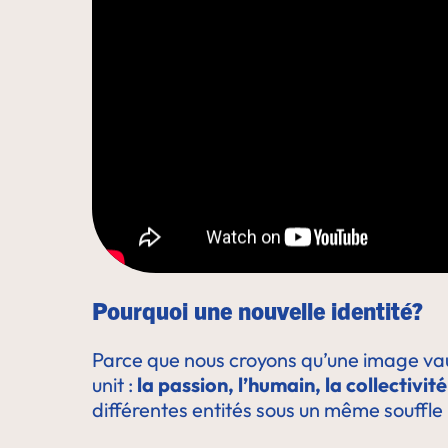
Pourquoi une nouvelle identité?
Parce que nous croyons qu’une image vaut
unit :
la passion, l’humain, la collectivit
différentes entités sous un même souffle 