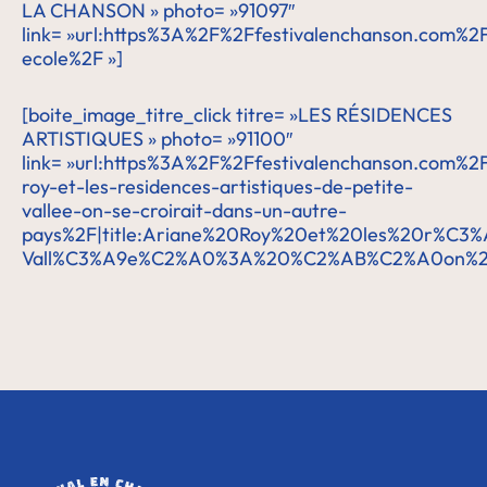
LA CHANSON » photo= »91097″
link= »url:https%3A%2F%2Ffestivalenchanson.com%2F
ecole%2F »]
[boite_image_titre_click titre= »LES RÉSIDENCES
ARTISTIQUES » photo= »91100″
link= »url:https%3A%2F%2Ffestivalenchanson.com
roy-et-les-residences-artistiques-de-petite-
vallee-on-se-croirait-dans-un-autre-
pays%2F|title:Ariane%20Roy%20et%20les%20r%C3%A
Vall%C3%A9e%C2%A0%3A%20%C2%AB%C2%A0on%20s