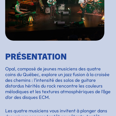
PRÉSENTATION
Opal, composé de jeunes musiciens des quatre
coins du Québec, explore un jazz fusion à la croisée
des chemins : l’intensité des solos de guitare
distordus hérités du rock rencontre les couleurs
mélodiques et les textures atmosphériques de l’âge
d’or des disques ECM.
Les quatre musiciens vous invitent à plonger dans