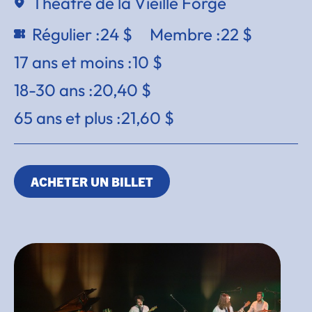
Théâtre de la Vieille Forge
Régulier :
24 $
Membre :
22 $
17 ans et moins :
10 $
18-30 ans :
20,40 $
65 ans et plus :
21,60 $
ACHETER UN BILLET