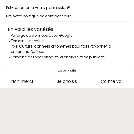
Édition 2025
Spectacles à l’année
Infos pratiques
FAQ
Où dormir
Où manger
Carte du site
Le Festival
À propos du festival
Partenaires
Projets artistiques